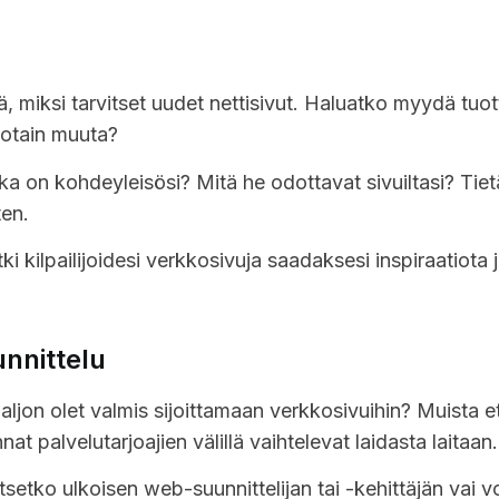
tä, miksi tarvitset uudet nettisivut. Haluatko myydä tuo
 jotain muuta?
ka on kohdeyleisösi? Mitä he odottavat sivuiltasi? Tie
ten.
tki kilpailijoidesi verkkosivuja saadaksesi inspiraatiota
unnittelu
paljon olet valmis sijoittamaan verkkosivuihin? Muista
at palvelutarjoajien välillä vaihtelevat laidasta laitaan.
itsetko ulkoisen web-suunnittelijan tai -kehittäjän vai vo