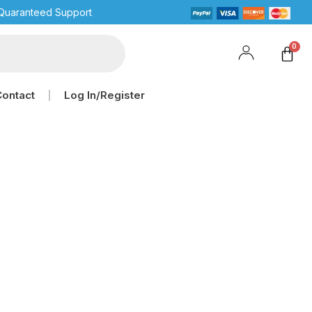
Quaranteed Support
Contact
Log In/Register