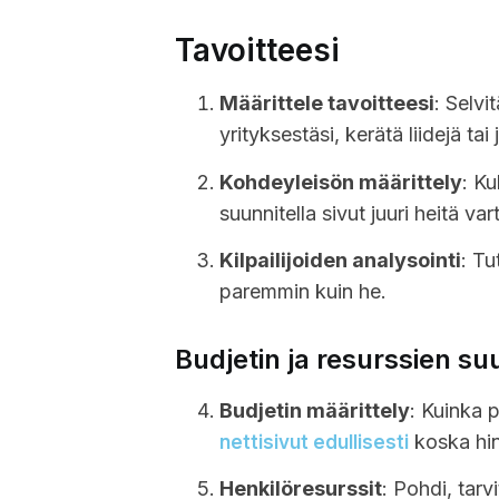
Tavoitteesi
Määrittele tavoitteesi
: Selvi
yrityksestäsi, kerätä liidejä tai
Kohdeyleisön määrittely
: Ku
suunnitella sivut juuri heitä var
Kilpailijoiden analysointi
: Tu
paremmin kuin he.
Budjetin ja resurssien su
Budjetin määrittely
: Kuinka 
koska hinn
nettisivut edullisesti
Henkilöresurssit
: Pohdi, tarv