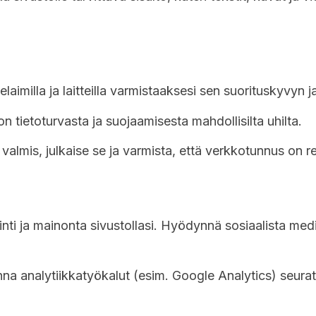
.
selaimilla ja laitteilla varmistaaksesi sen suorituskyvyn 
on tietoturvasta ja suojaamisesta mahdollisilta uhilta.
valmis, julkaise se ja varmista, että verkkotunnus on rek
inti ja mainonta sivustollasi. Hyödynnä sosiaalista med
nna analytiikkatyökalut (esim. Google Analytics) seurat