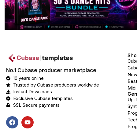
Sho
Cub
Cuba
No.1 Cubase producer marketplace
New
10 years online
Best
Trusted by Cubase producers worldwide
Midi
Instant Downloads
Gen
Exclusive Cubase templates
Upli
SSL Secure payments
Syn
Prog
Tec
Prog