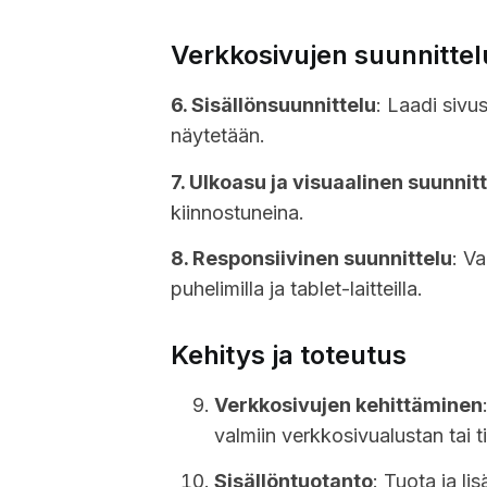
Verkkosivujen suunnittel
6. Sisällönsuunnittelu
: Laadi sivu
näytetään.
7. Ulkoasu ja visuaalinen suunnit
kiinnostuneina.
8. Responsiivinen suunnittelu
: Va
puhelimilla ja tablet-laitteilla.
Kehitys ja toteutus
Verkkosivujen kehittäminen
valmiin verkkosivualustan tai t
Sisällöntuotanto
: Tuota ja li