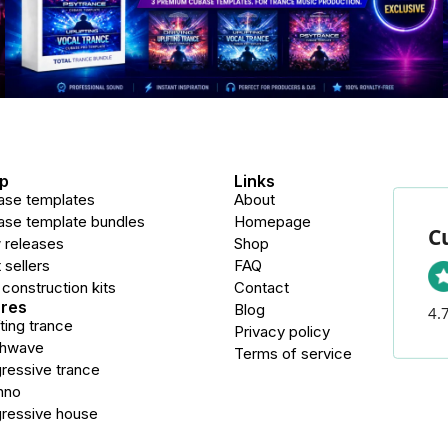
p
Links
ase templates
About
se template bundles
Homepage
C
 releases
Shop
 sellers
FAQ
 construction kits
Contact
res
Blog
4.7
fting trance
Privacy policy
thwave
Terms of service
ressive trance
hno
ressive house