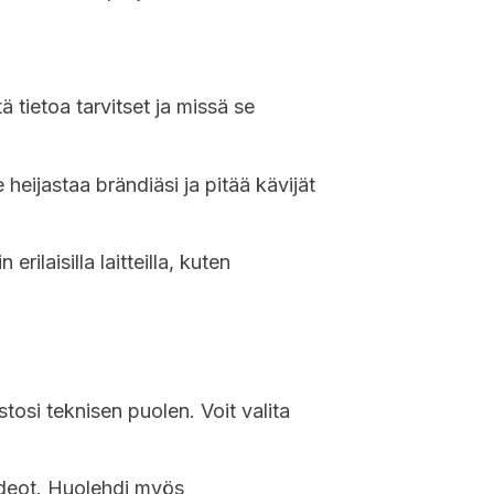
 tietoa tarvitset ja missä se
e heijastaa brändiäsi ja pitää kävijät
rilaisilla laitteilla, kuten
tosi teknisen puolen. Voit valita
 videot. Huolehdi myös