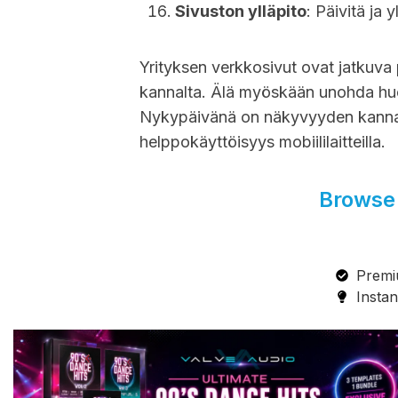
Sivuston ylläpito
: Päivitä ja 
Yrityksen verkkosivut ovat jatkuva p
kannalta. Älä myöskään unohda huoleh
Nykypäivänä on näkyvyyden kannal
helppokäyttöisyys mobiililaitteilla.
Browse 
Premi
Instan