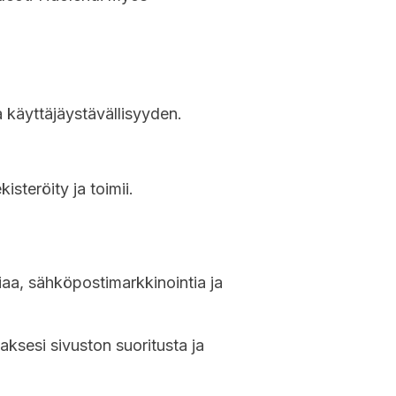
ja käyttäjäystävällisyyden.
isteröity ja toimii.
iaa, sähköpostimarkkinointia ja
aksesi sivuston suoritusta ja