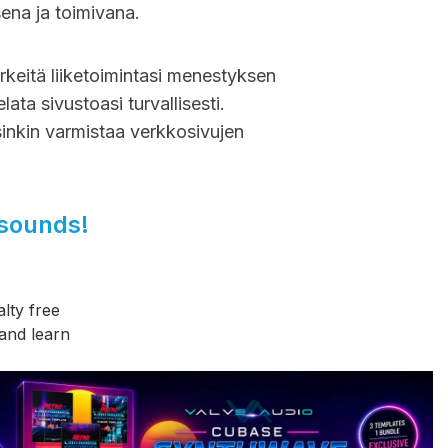
sena ja toimivana.
ärkeitä liiketoimintasi menestyksen
ata sivustoasi turvallisesti.
rsinkin varmistaa verkkosivujen
 sounds!
lty free
and learn