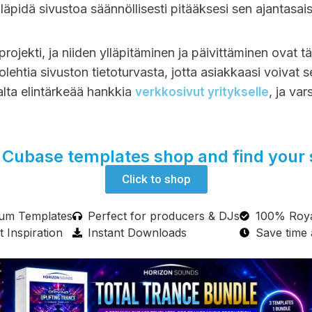
ylläpidä sivustoa säännöllisesti pitääksesi sen ajantasai
rojekti, ja niiden ylläpitäminen ja päivittäminen ovat t
tia sivuston tietoturvasta, jotta asiakkaasi voivat sel
ta elintärkeää hankkia
, ja va
verkkosivut yritykselle
Cubase templates shop and find your
Click to shop
um Templates
Perfect for producers & DJs
100% Roya
t Inspiration
Instant Downloads
Save time 