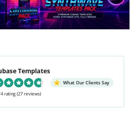
ubase Templates
What Our Clients Say
4 rating
(27 reviews)