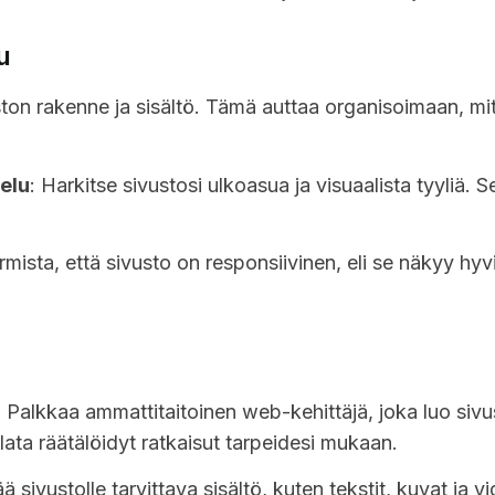
u
ston rakenne ja sisältö. Tämä auttaa organisoimaan, mitä
telu
: Harkitse sivustosi ulkoasua ja visuaalista tyyliä. S
rmista, että sivusto on responsiivinen, eli se näkyy hyvin e
: Palkkaa ammattitaitoinen web-kehittäjä, joka luo sivus
ilata räätälöidyt ratkaisut tarpeidesi mukaan.
sää sivustolle tarvittava sisältö, kuten tekstit, kuvat ja